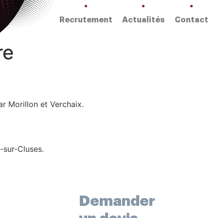
Recrutement
Actualités
Contact
re
r Morillon et Verchaix.
-sur-Cluses.
 sur Arve
Demander