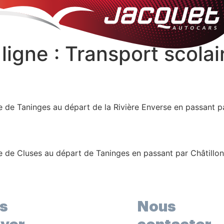
ligne :
Transport scolai
e de Taninges au départ de la Rivière Enverse en passant pa
e de Cluses au départ de Taninges en passant par Châtillon
emasse, Boëge, Reignier, CECAM, Lycée Agricole Contamine
s
Nous