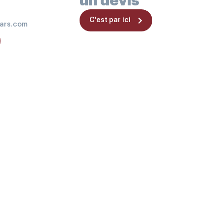
un devis
C'est par ici
ars.com